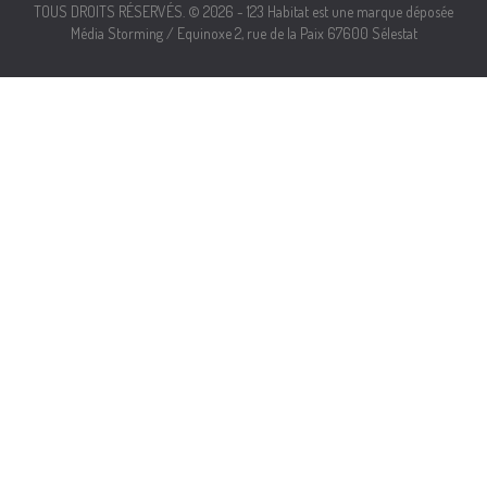
TOUS DROITS RÉSERVÉS. © 2026 - 123 Habitat est une marque déposée
Média Storming / Equinoxe 2, rue de la Paix 67600 Sélestat