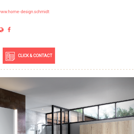
ww.home-design.schmidt
CLICK & CONTACT
Nex