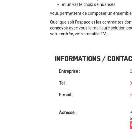
et un vaste choix de nuances
vous permettent de composer un ensemble h
Quel que soit l’espace et les contraintes don
concevoir
avec vous la meilleure solution 
votre
entrée
, votre
meuble TV
, …
INFORMATIONS / CONTA
Entreprise :
C
Tel :
0
E-mail :
c
Adresse :
P
6