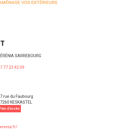
CT
ÉRÉNIA SARREBOURG
7 77 23 42 09
7 rue du Faubourg
7260 KESKASTEL
Plan d'accès
erenia.fr/